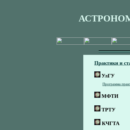
АСТРОНО
Практики и ст
УлГУ
Программа практ
МФТИ
ТРТУ
КЧГТА