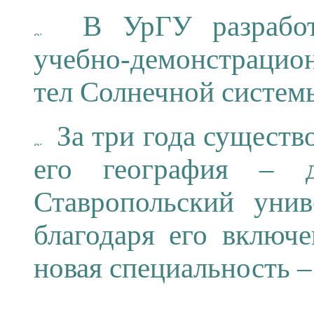
В УрГУ разработа
учебно-демонстрацио
тел Солнечной систем
За три года существ
его география – д
Ставропольский унив
благодаря его включ
новая специальность 