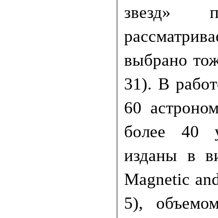
звезд» п
рассматрива
выбрано тож
31). В рабо
60 астроно
более 40 
изданы в ви
Magnetic and
5), объемо