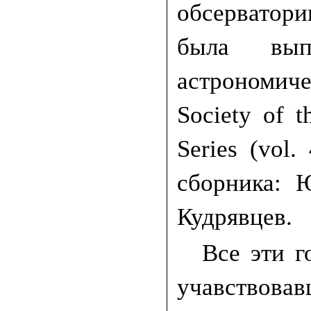
обсерватор
была вы
астрономич
Society of 
Series (vol
сборника: 
Кудрявцев.
Все эти г
учавство