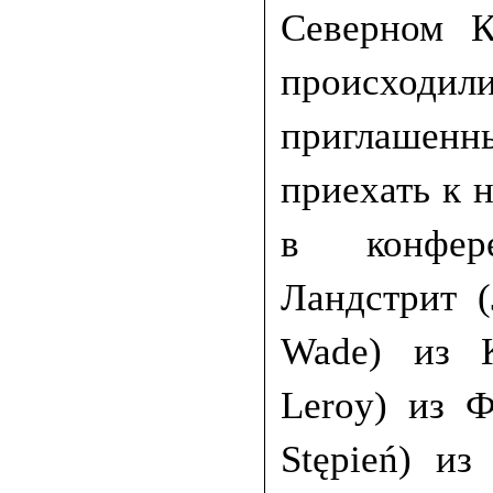
Северном К
происходил
приглашенн
приехать к 
в конфер
Ландстрит (
Wade) из К
Leroy) из 
Stępień) и