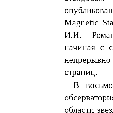
опубликован
Magnetic St
И.И. Рома
начиная с 
непрерывно 
страниц.
В восьмо
обсервато
области зве