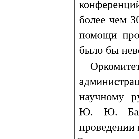
конференци
более чем 30
помощи про
было бы не
Оркоми
администр
научному р
Ю. Ю. Бал
проведении 