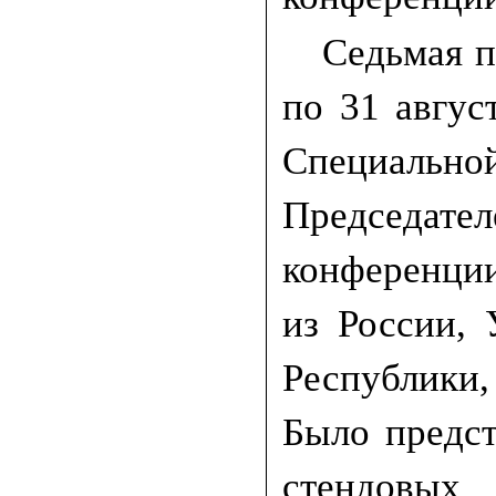
Седьмая п
по 31 авгус
Специально
Председате
конференции
из России,
Республики
Было предс
стендовых