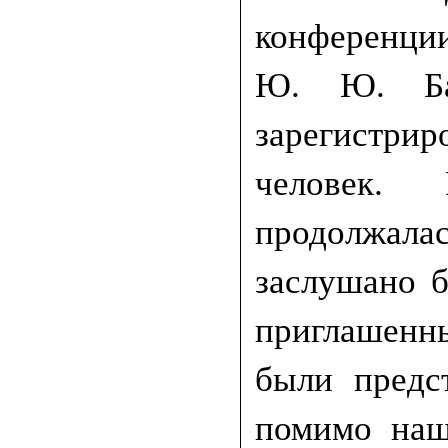
конференци
Ю. Ю. Ба
зарегистри
человек.
продолжала
заслушано б
приглашенн
были предс
помимо наш