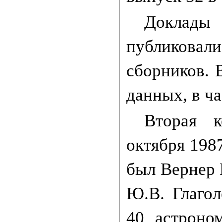
Доклад
публикова
сборников. 
данных, в ч
Вторая к
октября 198
был Вернер 
Ю.В. Глагол
40 астроно