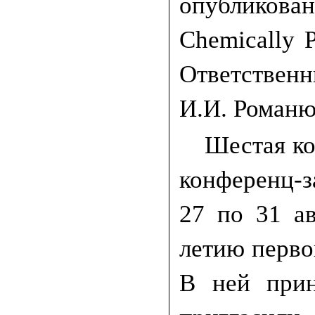
опубликова
Chemically P
Ответствен
И.И. Романю
Шестая ко
конференц-
27 по 31 ав
летию перво
В ней прин