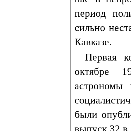
период пол
сильно нест
Кавказе.
Первая к
октябре 1
астрономы 
социалисти
были опубл
выпуск 32 в 