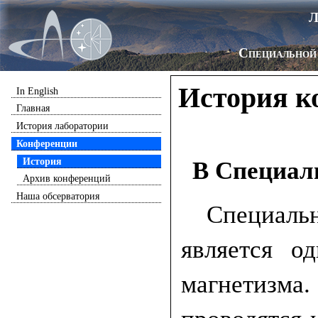
Л
Специальной
История к
In English
Главная
История лаборатории
Конференции
История
В Специал
Архив конференций
Наша обсерватория
Специаль
является о
магнетизма