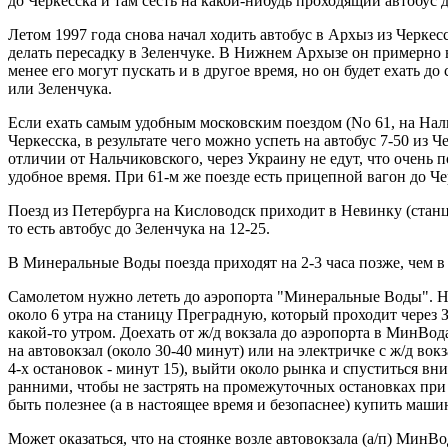
до Черкесска и там сесть на какой-нибудь проходящий автобус 
Летом 1997 года снова начал ходить автобус в Архыз из Черкесс
делать пересадку в Зеленчуке. В Нижнем Архызе он примерно в
менее его могут пускать и в другое время, но он будет ехать д
или Зеленчука.
Если ехать самым удобным московским поездом (No 61, на Нальч
Черкесска, в результате чего можно успеть на автобус 7-50 из
отличии от Нальчиковского, через Украину не едут, что очень 
удобное время. При 61-м же поезде есть прицепной вагон до Черк
Поезд из Петербурга на Кисловодск приходит в Невинку (станци
то есть автобус до Зеленчука на 12-25.
В Минеральные Воды поезда приходят на 2-3 часа позже, чем в
Самолетом нужно лететь до аэропорта "Минеральные Воды". Но 
около 6 утра на станицу Преградную, который проходит через З
какой-то утром. Доехать от ж/д вокзала до аэропорта в МинВо
на автовокзал (около 30-40 минут) или на электричке с ж/д вокз
4-х остановок - минут 15), выйти около рынка и спуститься вн
ранними, чтобы не застрять на промежуточных остановках при с
быть полезнее (а в настоящее время и безопаснее) купить машин
Может оказаться, что на стоянке возле автовокзала (а/п) Ми