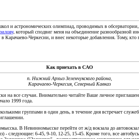
школ и астрономических олимпиад, проводимых в обсерватории,
рилову
, который сподвиг меня на объединение разнообразной ин
 в Карачаево-Черкесии, и внес некоторые добавления. Тому, кто 
Как приехать в САО
п. Нижний Архыз Зеленчукского района,
Карачаево-Черкесия, Северный Кавказ
и на все случаи. Внимательно читайте Ваше личное приглашени
чало 1999 года.
колькими группами в один день, в течение дня встречает служ
риглашении.
мысска. В Невинномысске перейти от ж/д вокзала до автовокзала
- следующие: 6-45, 9-10, 12-25, 15-45. Кроме того, все автобус