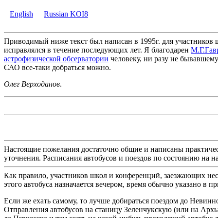
English
Russian KOI8
Приводимый ниже текст был написан в 1995г. для участников 
исправлялся в течение последующих лет. Я благодарен
М.Г.Гав
астрофизической обсерватории
человеку, ни разу не бывавшему
САО все-таки добраться можно.
Олег Верходанов
.
Настоящие пожелания достаточно общие и написаны практическ
уточнения. Расписания автобусов и поездов по состоянию на на
Как правило, участников школ и конференций, заезжающих нес
этого автобуса назначается вечером, время обычно указано в п
Если же ехать самому, то лучше добираться поездом до Невинно
Отправления автобусов на станицу Зеленчукскую (или на Архыз) 