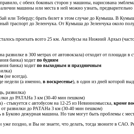
 правило, с обеих боковых сторон у машины, нарисована эмбле
 наличии машины или места в ней можно узнать, предварительно
ай или Теберду; брать билет в этом случае до Кумыша. В Кумыш
й траспорт до Зеленчука. От Кумыша до Зеленчука около получа
талось проехать всего 25 км. Автобусы на Нижний Архыз (часто
а развилке в 300 метрах от автовокзала) отходит от площади в с
ания банка) ходит
по будням
ания банка) ходит
по выходным и праздничным
вилка)
ям
(не всегда).
нце недели (а именно,
в воскресенье
), в один из дней которой вы
ь, развилка)
вилки до РАТАНа 3 км (30-40 мин пешком)
) - стыкуется с автобусом на 12-25 из Невинномысска,
кроме во
; от развилки до РАТАНа 3 км (30-40 мин пешком)
ь в Буково дежурная машина. Но там могут быть проблемы с мес
уже поздно, и Вы не знаете, что делать, тогда звоните в САО. Р