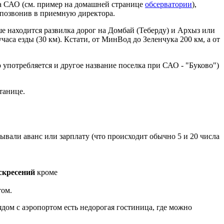
ма САО (см. пример на домашней странице
обсерватории
),
 позвонив в приемную директора.
е находится развилка дорог на Домбай (Теберду) и Архыз или
са езды (30 км). Кстати, от МинВод до Зеленчука 200 км, а от
 употребляется и другое название поселка при САО - "Буково")
танице.
дывали аванс или зарплату (что происходит обычно 5 и 20 числа
скресений
кроме
том.
ядом с аэропортом есть недорогая гостиница, где можно