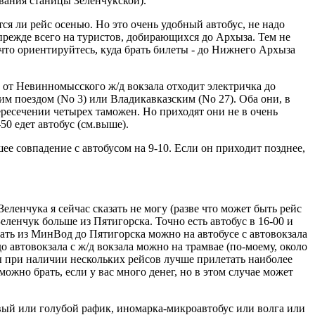
звания станицы Зеленчукской).
тся ли рейс осенью. Но это очень удобный автобус, не надо
прежде всего на туристов, добирающихся до Архыза. Тем не
к что ориентируйтесь, куда брать билеты - до Нижнего Архыза
ут от Невинномысского ж/д вокзала отходит электричка до
им поездом (No 3) или Владикавказским (No 27). Оба они, в
ересечении четырех таможен. Но приходят они не в очень
50 едет автобус (см.выше).
ее совпадение с автобусом на 9-10. Если он приходит позднее,
енчука я сейчас сказать не могу (разве что может быть рейс
еленчук больше из Пятигорска. Точно есть автобус в 16-00 и
хать из МинВод до Пятигорска можно на автобусе с автовокзала
до автовокзала с ж/д вокзала можно на трамвае (по-моему, около
ды при наличии нескольких рейсов лучше прилетать наиболее
жно брать, если у вас много денег, но в этом случае может
евый или голубой рафик, иномарка-микроавтобус или волга или