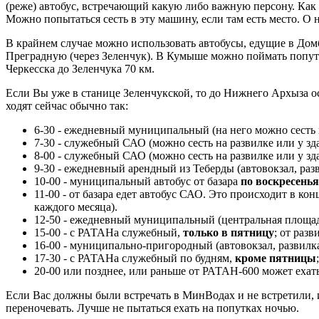
(реже) автобус, встречающий какую либо важную персону. Как
Можно попытаться сесть в эту машину, если там есть место. О
В крайнем случае можно использовать автобусы, едущие в Домб
Преградную (через Зеленчук). В Кумыше можно поймать попутны
Черкесска до Зеленчука 70 км.
Если Вы уже в станице Зеленчукской, то до Нижнего Архыза ос
ходят сейчас обычно так:
6-30 - ежедневный муниципальный (на него можно сесть н
7-30 - служебный САО (можно сесть на развилке или у зд
8-00 - служебный САО (можно сесть на развилке или у зд
9-30 - ежедневный арендный из Теберды (автовокзал, раз
10-00 - муниципальный автобус от базара
по воскресень
11-00 - от базара едет автобус САО. Это происходит в ко
каждого месяца).
12-50 - ежедневный муниципальный (центральная площад
15-00 - с РАТАНа служебный,
только в пятницу
; от раз
16-00 - муниципально-пригородный (автовокзал, развилка
17-30 - с РАТАНа служебный по будням,
кроме пятницы
20-00 или позднее, или раньше от РАТАН-600 может ехат
Если Вас должны были встречать в МинВодах и не встретили, и 
переночевать. Лучше не пытаться ехать на попутках ночью.