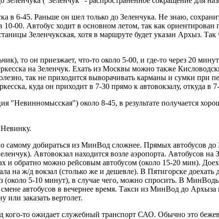
до Зеленчука ("Зеленчук" - распространенное сокращение для на
ка в 6-45. Раньше он шел только до Зеленчука. Не знаю, сохрани
 10-00. Автобус ходит в основном летом, так как ориентирован 
о станицы Зеленчукская, хотя в маршруте будет указан Архыз. Та
ик), то он приезжает, что-то около 5-00, и где-то через 20 мин
 Черкесска на Зеленчук. Ехать из Москвы можно также Кисловодск
полезно, так не приходится выворачивать карманы и сумки при п
есска, куда он приходит в 7-30 прямо к автовокзалу, откуда в 7-
я "Невинномысская") около 8-45, в результате получается хорош
 Невинку.
самому добираться из МинВод сложнее. Прямых автобусов до Зел
еленчук). Автовокзал находится возле аэропорта. Автобусов на З
дах и обратно можно рейсовым автобусом (около 15-20 мин). Дое
ала на ж/д вокзал (столько же и дешевле). В Пятигорске доехать 
из (около 5-10 минут), в случае чего, можно спросить. В МинВо
мене автобусов в вечернее время. Такси из МинВод до Архыза мо
у или заказать вертолет.
нВод кого-то ожидает служебный транспорт САО. Обычно это беж