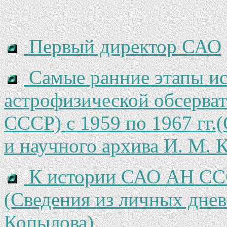
Первый директор САО
Самые ранние этапы и
астрофизической обсерв
СССР) с 1959 по 1967 гг.
и научного архива И. М. 
К истории САО АН СССР
(Сведения из личных днев
Копылова)