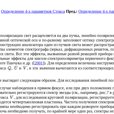
Определение 4-х параметров Стокса
Пред.:
Определение 4-х па
поляризации свет расщепляется на два пучка, линейно поляризо
авной оптической оси и по-разному заполняют оптику спектрогр
онструкции анализатора один из пучков света может распростран
тва элементов спектрографа (зеркал, дифракционных решеток, 
х света. Все эти эффекты, вызванные разной реакцией прибора 
ьные эффекты для эшелле-спектрополяриметра первичного фокус
те Панчука и др. ([
2001
]). Для определения величины инструме
окса
,
и
, и эти значения вычитаются из соответствующих
е выглядит следующим образом. Для исследования линейной по
в случае наблюдения в прямом фокусе, или при двух положения
овательно регистрируются спектр звезды (см., например, рис.7 в р
токса
, для исследования круговой поляризации, регистрирует
одится четвертьволновая пластинка. Частота получения спектро
ампы необходимо регистрировать при каждом развороте прибора
очь необходимо получать, по крайней мере один раз, спектры н