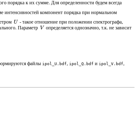
о порядка к их сумме. Для определенности будем всегда
мме интенсивностей компонент порядка при нормальном
метром
- такое отношение при положении спектрографа,
ального. Параметр
определяется однозначно, т.к. не зависит
 формируются файлы
,
и
,
ipol_U.bdf
ipol_Q.bdf
ipol_V.bdf