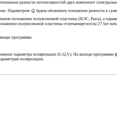
тношение разности интенсивностей двух компонент спектральног
нюю. Параметром
будем обозначать отношение разности к су
альном положении полуволновой пластины (НЭС, Рысь), а пара
положении полуволновой пластины отличающегося на 27.5от нач
помощи программы
ование параметра поляризации (U,Q,V). На выходе программы
араметрам поляризации.