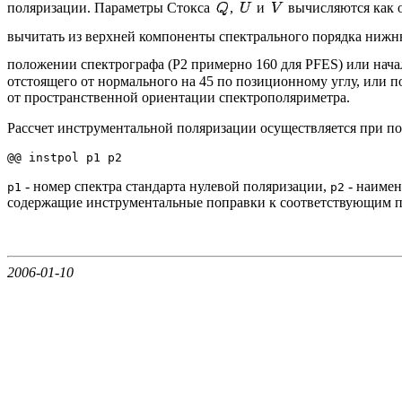
поляризации. Параметры Стокса
,
и
вычисляются как о
вычитать из верхней компоненты спектрального порядка ниж
положении спектрографа (P2 примерно 160 для PFES) или нач
отстоящего от нормального на 45 по позиционному углу, или 
от пространственной ориентации спектрополяриметра.
Рассчет инструментальной поляризации осуществляется при 
@@ instpol p1 p2
- номер спектра стандарта нулевой поляризации,
- наимен
p1
p2
содержащие инструментальные поправки к соответствующим п
2006-01-10