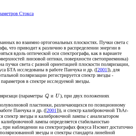
раметров Стокса
ванных во взаимно ортогональных плоскостях. Пучки света с
афа, что приводит к различию в распределении энергии в
яться вдоль оптической оси спектрографа, как в варианте
поверхностей линзовой оптики, поверхности светоприемника)
на пучки света с разной ориентацией плоскости поляризации,
а БТА исследованы в работе Панчука и др. ([
2001
]), для
нтальной поляризации регистрируется спектр звезды -
 параметров в спектре исследуемой звезды.
ляризаци (параметры
и
), при двух положениях
х полуволновой пластинки, различающихся по позиционному
аботе Панчука и др. ([
2001
])), и спектр калибровочной ThAr-
ся спектр звезды и калибровочной лампы с анализатором
в калибровочной лампы определяется стабильностью
, при наблюдении на спектрографах фокуса Нэсмит достаточно
еполяризованной звезды и спектры стандарта линейной