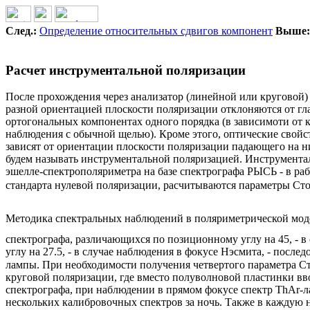
След.:
Определение относительных сдвигов компонент
Выше:
Расчет инструментальной поляризации
После прохождения через анализатор (линейной или круговой) 
разной ориентацией плоскости поляризации отклоняются от гл
ортогональных компонентах одного порядка (в зависимоти от к
наблюдения с обычной щелью). Кроме этого, оптические свойс
зависят от ориентации плоскости поляризации падающего на ни
будем называть инструментальной поляризацией. Инструментал
эшелле-спектрополяриметра на базе спектрографа РЫСЬ - в рабо
стандарта нулевой поляризации, расчитываются параметры Ст
Методика спектральных наблюдений в поляриметрической мод
спектрографа, различающихся по позиционному углу на 45, - 
углу на 27.5, - в случае наблюдения в фокусе Нэсмита, - послед
лампы. При необходимости получения четвертого параметра С
круговой поляризации, где вместо полуволновой пластинки вв
спектрографа, при наблюдении в прямом фокусе спектр ThAr-л
нескольких калибровочных спектров за ночь. Также в каждую н