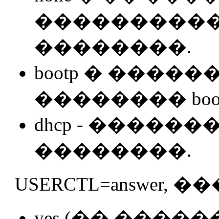
����������
��������.
bootp � ����
�������� boot
dhcp - ������
��������.
USERCTL=answer, �
yes (�� ���