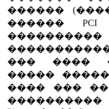
������ (���
������ PCI
�������
������������
��� ���� �
����� �����
���� ��� ��
���������