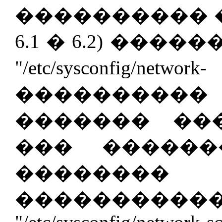
���������� ��
6.1 � 6.2) ���
"/etc/sysconfig/
���������� 
������� �����
��� ������
������
����������