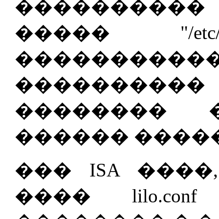
����������
����� "/etc/l
���������
��������
�������� 
������ ������
��� ISA ���
���� lilo.conf (