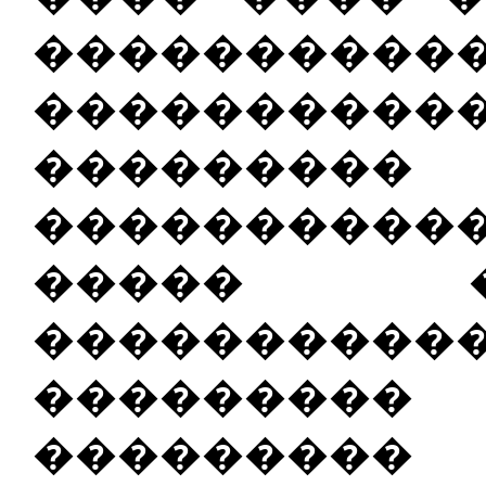
����������
����������
�������
���������
����� 
���������
�������
�������