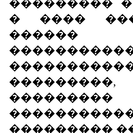
��������� �
� ���� ��
������ 
����������
���������
�������
����
����������
��������� �