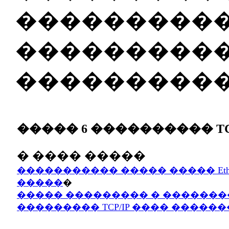
���������
����������
���������
����� 6 ���������� TC
� ���� �����
����������� ����� ����� Ethe
�����
�
����� ��������� � ������
��������� TCP/IP ���� �����