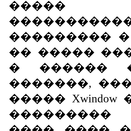
����
����������
��������� � T
�� ����� ��
� ������ �
�������, ��
����� Xwindo
���������
���� ���� 