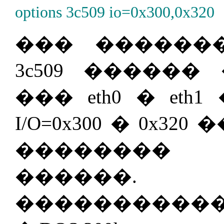
options 3c509 io=0x300,0x320
��� ������
3c509 �����
��� eth0 � et
I/O=0x300 � 0x
�������� 
������. 
������������ 