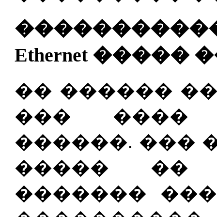
�����������
Ethernet ����
�� ������ ��
��� ���� 
������. ��� 
����� �� 
������� ����