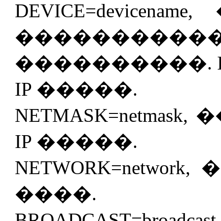
DEVICE=devicenam
���������
����������. IPAD
IP �����.
NETMASK=netmask,
IP �����.
NETWORK=network,
����.
BROADCAST=broad