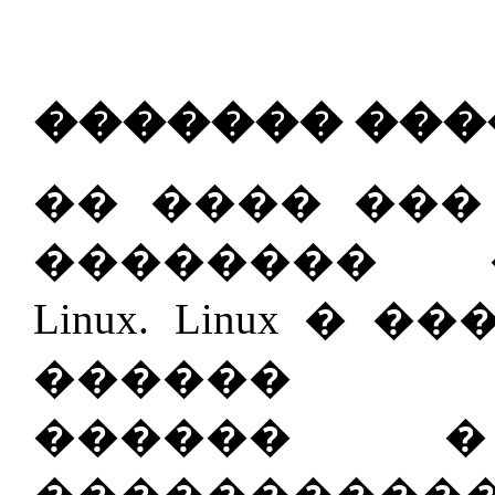
������� ���
�� ���� ���
�������� 
Linux. Linux �
������ �
������ 
���������