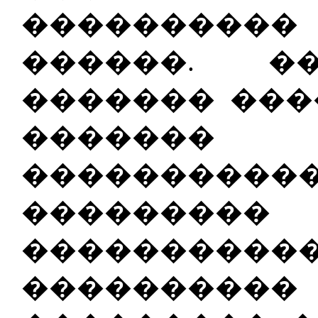
���������
������. �
������� ���
������
�������
����
����������
��������