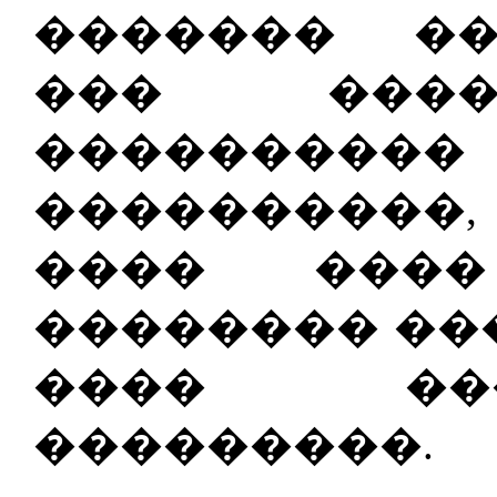
������� �
��� ����
��������
����������
���� ���� (i
�������� ���
���� ����
���������.