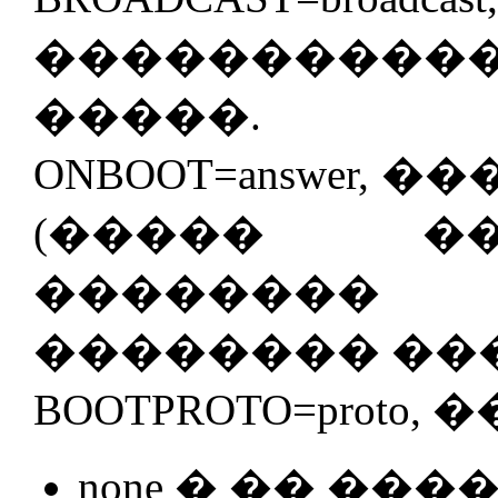
���������
�����.
ONBOOT=answer, ���
(����� �
�������
�������� ���
BOOTPROTO=proto, 
none � �� ��