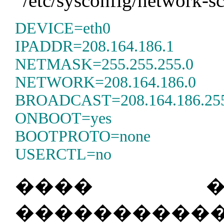
"/etc/sysconfig/network-scr
DEVICE=eth0
IPADDR=208.164.186.1
NETMASK=255.255.255.0
NETWORK=208.164.186.0
BROADCAST=208.164.186.25
ONBOOT=yes
BOOTPROTO=none
USERCTL=no
���� �
��������