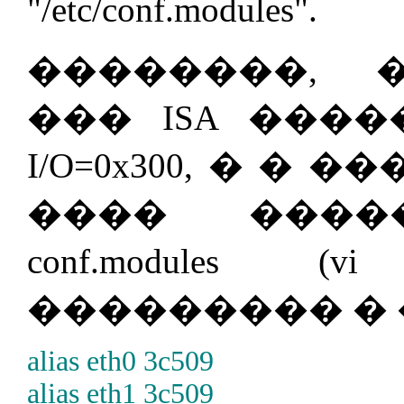
"/etc/conf.modules".
��������, 
��� ISA �����
I/O=0x300, � � ��
���� ����
conf.modules (vi
��������� � 
alias eth0 3c509
alias eth1 3c509