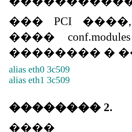
�����������
��� PCI ���
���� conf.modules (
�������� � �
alias eth0 3c509
alias eth1 3c509
�������� 2.
���� 