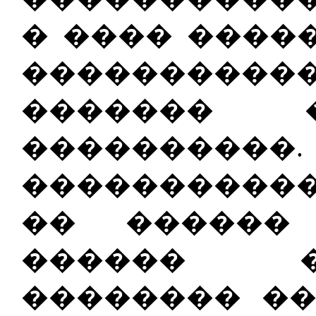
� ���� ������ 
���������
������� 
���������
����������
�� ������
������ �
�������� ��