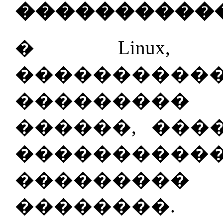
�����������
� Linux, 
��������
��������
������, ���
���������
��������
��������.