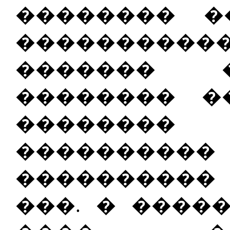
�������� 
���������
������� 
�������� �
������
�������
����������
���. � ����