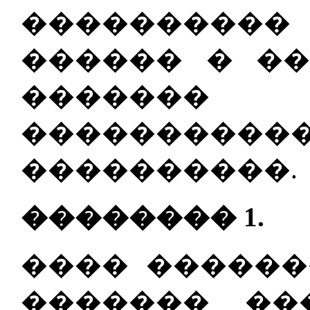
���������
������ � �
�������
�����������
����������.
�������� 1.
���� ������
������� ��