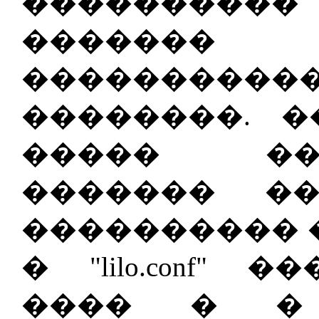
���������
�����
�������
��������. 
����� ��
������� �
���������� 
� "lilo.conf"
���� � � "co