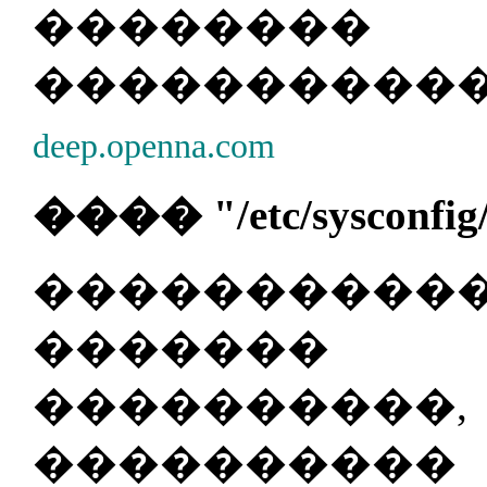
������
�����������
deep.openna.com
���� "/etc/sysconfig/n
�����������
�������
��������
�������