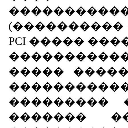
���������
(���������� 
PCI ����� ��
����������
����� ����
��������
��������� 
������� �