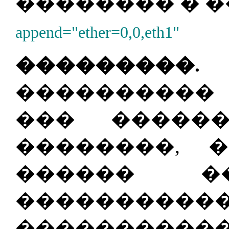
�������� � �
append="ether=0,0,eth1"
���������.
�
���������
��� �����
��������, 
������ �
����������
����������