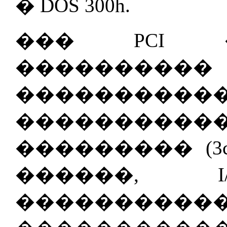
� DOS 300h.
��� PCI 
����������
����������
���������
��������� (3c
������, I
����������