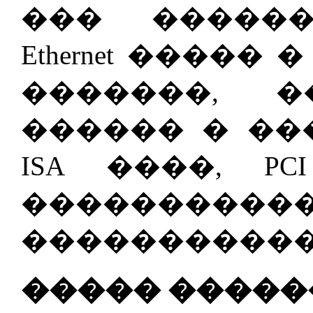
��� �����
Ethernet �����
�������, 
������ � ��
ISA ����, P
����������
�����������
����� �����