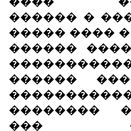
���� ���
������ � ��
����� ���� �
������ ���
����������
������ ���
��������
�������� 
��� ���