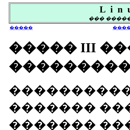
L i n 
��� ����
�����
���
����� III 
���������
���������� T
������� ��
������� ��