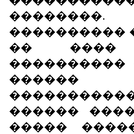
�������
���������� 
�� ����
���������� 
������
��������
������ ���
����� ����