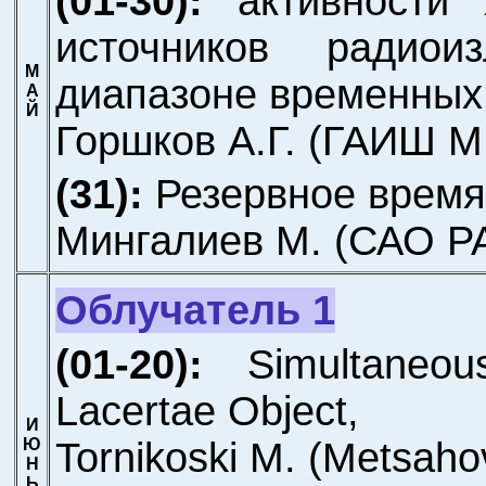
(01-30):
активности 
источников радио
М
диапазоне временных
А
Й
Горшков А.Г.
(ГАИШ М
(31):
Резервное время
Мингалиев М.
(САО Р
Облучатель 1
(01-20):
Simultaneo
Lacertae Object,
И
Tornikoski M.
(Metsahov
Ю
Н
Ь