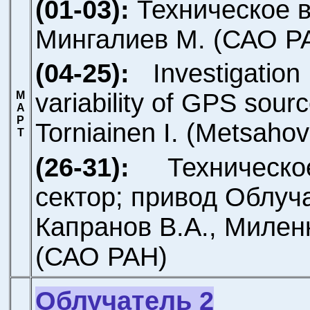
(01-03):
Техническое 
Мингалиев М.
(САО Р
(04-25):
Investigati
variability of GPS sourc
М
А
Р
Torniainen I.
(Metsahovi
Т
(26-31):
Техничес
сектор; привод Облуча
Капранов В.А., Милен
(САО РАН)
Облучатель 2