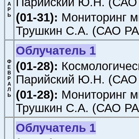
Парийский Ю.Н.
(САО
А
Р
(01-31):
Мониторинг ми
Ь
Трушкин С.А.
(САО РА
Облучатель 1
Ф
(01-28):
Космологичес
Е
В
Парийский Ю.Н.
(САО
Р
А
Л
(01-28):
Мониторинг ми
Ь
Трушкин С.А.
(САО РА
Облучатель 1