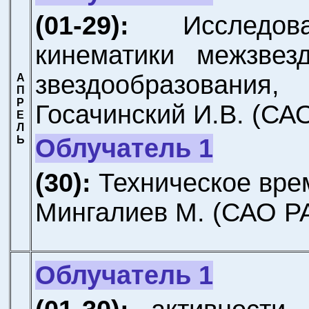
(01-29):
Исследо
кинематики межзвез
звездообразования,
А
П
Р
Госачинский И.В.
(САО
Е
Л
Облучатель 1
Ь
(30):
Техническое вре
Мингалиев М.
(САО Р
Облучатель 1