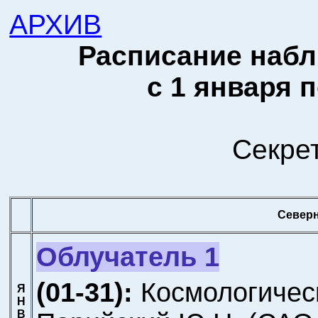
АРХИВ
Расписание набл
с 1 января п
Секре
Север
Облучатель 1
(01-31):
Космологичес
Я
Н
В