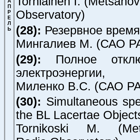
Torniainen I.
(Metsahov
А
П
Observatory)
Р
Е
Л
(28):
Резервное время
Ь
Мингалиев М.
(САО РА
(29):
Полное откл
электроэнергии,
Миленко В.С.
(САО Р
(30):
Simultaneous spe
the BL Lacertae Object
Tornikoski M.
(Mets