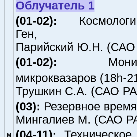
Облучатель 1
(01-02):
Космологи
Ген,
Парийский Ю.Н.
(САО
(01-02):
Мони
микроквазаров (18h-2
Трушкин С.А.
(САО РА
(03):
Резервное время
Мингалиев М.
(САО Р
(04-11):
Техническое
М