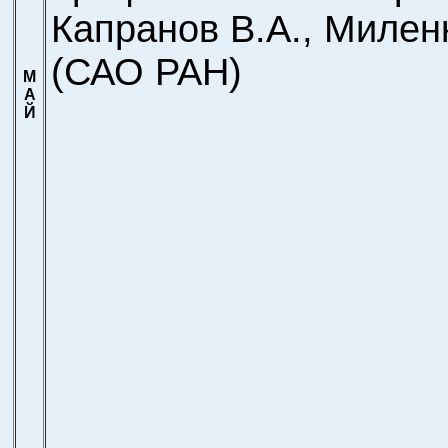
Капранов В.А., Милен
(САО РАН)
М
А
Й