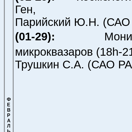
Ген,
Парийский Ю.Н.
(САО
(01-29):
Мони
микроквазаров (18h-2
Трушкин С.А.
(САО РА
Ф
Е
В
Р
А
Л
Ь