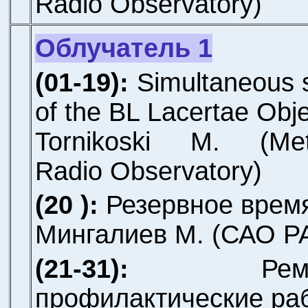
Radio Observatory)
Облучатель 1
(01-19):
Simultaneous 
of the BL Lacertae Obje
Tornikoski M.
(Mets
Radio Observatory)
(20 ):
Резервное врем
Мингалиев М.
(САО Р
(21-31):
Рем
профилактические ра