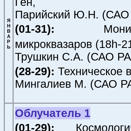
Ген,
Парийский Ю.Н.
(САО
Я
(01-31):
Мони
Н
В
А
микроквазаров (18h-2
Р
Ь
Трушкин С.А.
(САО РА
(28-29):
Техническое 
Мингалиев М.
(САО Р
Облучатель 1
(01-29):
Космологи