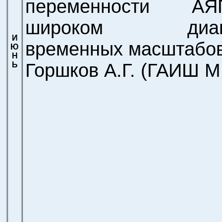
переменности 
широком диапа
И
временных масштабов
Ю
Н
Горшков А.Г.
(ГАИШ М
Ь