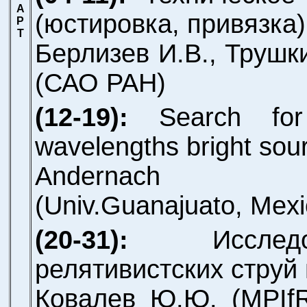
А
(юстировка, привязка)
Р
Т
Берлизев И.В., Трушк
(САО РАН)
(12-19):
Search fo
wavelengths bright sou
Andernach
(Univ.Guanajuato, Mexi
(20-31):
Исслед
релятивистских струй 
Ковалев Ю.Ю.
(MPIf