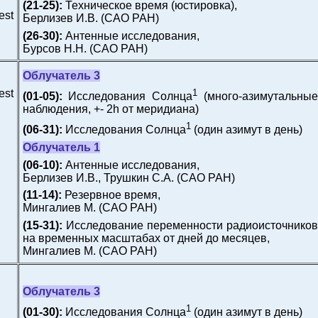
(21-25):
Техническое время (юстировка),
est
Берлизев И.В.
(САО РАН)
(26-30):
Антенные исследования,
Бурсов Н.Н.
(САО РАН)
Облучатель 3
est
1
(01-05):
Исследования Солнца
(много-азимутальные
наблюдения, +- 2h от меридиана)
1
(06-31):
Исследования Солнца
(один азимут в день)
Облучатель 1
(06-10):
Антенные исследования,
Берлизев И.В., Трушкин С.А.
(САО РАН)
(11-14):
Резервное время,
Мингалиев М.
(САО РАН)
(15-31):
Исследование переменности радиоисточников
на временных масштабах от дней до месяцев,
Мингалиев М.
(САО РАН)
Облучатель 3
1
(01-30):
Исследования Солнца
(один азимут в день)