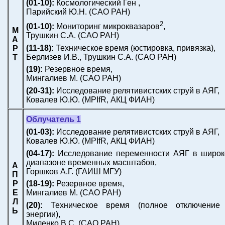
(01-10):
Космологический Ген ,
Парийский Ю.Н.
(САО РАН)
2
(01-10):
Мониторинг микроквазаров
,
М
Трушкин С.А.
(САО РАН)
А
(11-18):
Техническое время (юстировка, привязка),
Р
Берлизев И.В., Трушкин С.А.
(САО РАН)
Т
(19):
Резервное время,
Мингалиев М.
(САО РАН)
(20-31):
Исследование релятивистских струй в АЯГ,
Ковалев Ю.Ю.
(MPIfR, АКЦ ФИАН)
Облучатель 1
(01-03):
Исследование релятивистских струй в АЯГ,
Ковалев Ю.Ю.
(MPIfR, АКЦ ФИАН)
(04-17):
Исследование переменности АЯГ в широ
диапазоне временных масштабов,
А
Горшков А.Г.
(ГАИШ МГУ)
П
Р
(18-19):
Резервное время,
Е
Мингалиев М.
(САО РАН)
Л
(20):
Техническое время (полное отключение 
Ь
энергии),
Миленко В.С.
(САО РАН)