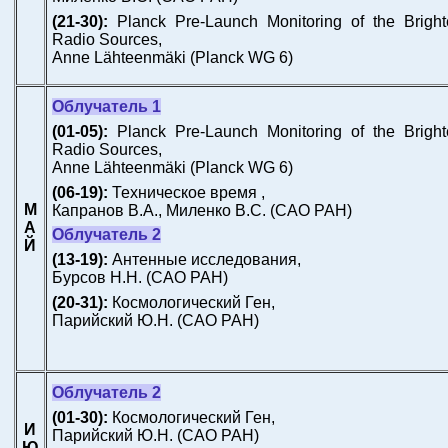
(21-30):
Planck Pre-Launch Monitoring of the Bright
Radio Sources,
Anne Lähteenmäki
(Planck WG 6)
Облучатель 1
(01-05):
Planck Pre-Launch Monitoring of the Bright
Radio Sources,
Anne Lähteenmäki
(Planck WG 6)
(06-19):
Техническое время ,
М
Капранов В.А., Миленко В.С.
(САО РАН)
А
Облучатель 2
Й
(13-19):
Антенные исследования,
Бурсов Н.Н.
(САО РАН)
(20-31):
Космологический Ген,
Парийский Ю.Н.
(САО РАН)
Облучатель 2
(01-30):
Космологический Ген,
И
Парийский Ю.Н.
(САО РАН)
Ю