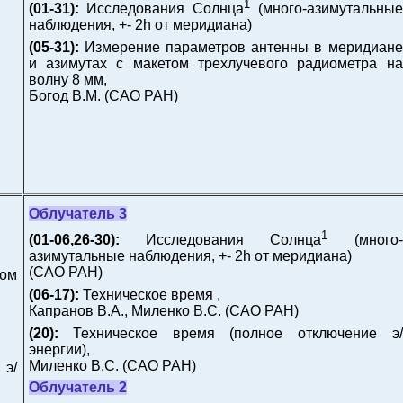
1
(01-31):
Исследования Солнца
(много-азимутальные
наблюдения, +- 2h от меридиана)
(05-31):
Измерение параметров антенны в меридиане
и азимутах с макетом трехлучевого радиометра на
волну 8 мм,
Богод В.М.
(САО РАН)
Облучатель 3
1
(01-06,26-30):
Исследования Солнца
(много-
азимутальные наблюдения, +- 2h от меридиана)
(САО РАН)
ком
(06-17):
Техническое время ,
Капранов В.А., Миленко В.С.
(САО РАН)
(20):
Техническое время (полное отключение э/
энергии),
Миленко В.С.
(САО РАН)
э/
Облучатель 2