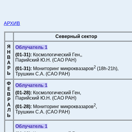
АРХИВ
Северный сектор
Я
Облучатель 1
Н
(01-31):
Космологический Ген,,
В
Парийский Ю.Н.
(САО РАН)
А
2
Р
(01-31):
Мониторинг микроквазаров
(18h-21h),
Ь
Трушкин С.А.
(САО РАН)
Ф
Облучатель 1
Е
(01-28):
Космологический Ген,
В
Парийский Ю.Н.
(САО РАН)
Р
А
2
(01-28):
Мониторинг микроквазаров
,
Л
Трушкин С.А.
(САО РАН)
Ь
Облучатель 1