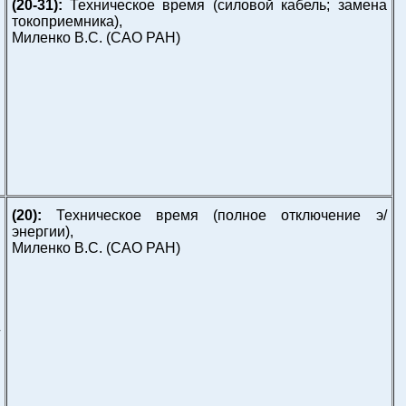
(20-31):
Техническое время (силовой кабель; замена
токоприемника),
Миленко В.С.
(САО РАН)
(20):
Техническое время (полное отключение э/
энергии),
Миленко В.С.
(САО РАН)