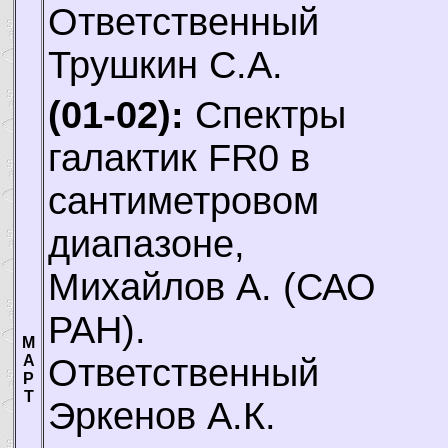
Ответственный
Трушкин С.А.
(01-02):
Спектры
галактик FR0 в
сантиметровом
диапазоне,
Михайлов А.
(САО
РАН).
М
Ответственный
А
Р
Т
Эркенов А.К.