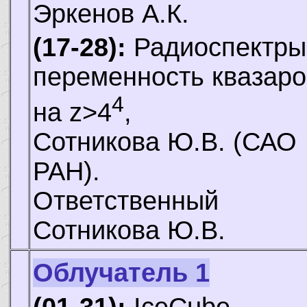
Эркенов А.К.
(17-28):
Радиоспектры
переменность квазаро
4
на z>4
,
Сотникова Ю.В.
(САО
РАН).
Ответственный
Сотникова Ю.В.
Облучатель 1
(01-31):
IceCube