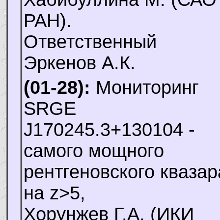
РАН).
Ответственный
Эркенов А.К.
(01-28):
Мониторинг
SRGE
J170245.3+130104 -
самого мощного
рентгеновского квазар
на z>5,
Хорунжев Г.А.
(ИКИ