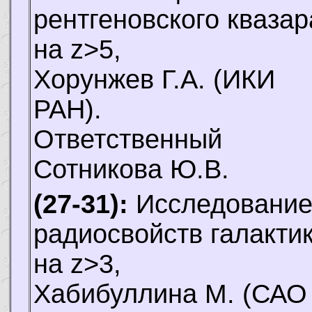
рентгеновского квазар
на z>5,
Хорунжев Г.А.
(ИКИ
РАН).
Ответственный
Сотникова Ю.В.
(27-31):
Исследовани
радиосвойств галакти
на z>3,
Хабибуллина М.
(САО