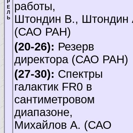
Р
работы,
Е
Л
Штондин В., Штондин 
Ь
(САО РАН)
(20-26):
Резерв
директора (САО РАН)
(27-30):
Спектры
галактик FR0 в
сантиметровом
диапазоне,
Михайлов А.
(САО