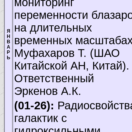
мониторинг
переменности блазар
на длительных
Я
Н
временных масштабах
В
А
Муфахаров Т.
(ШАО
Р
Ь
Китайской АН, Китай).
Ответственный
Эркенов А.К.
(01-26):
Радиосвойств
галактик с
гидроксильными