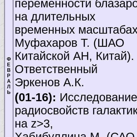
переменности блазар
на длительных
временных масштабах
Муфахаров Т.
(ШАО
Китайской АН, Китай).
Ф
Е
Ответственный
В
Р
Эркенов А.К.
А
Л
Ь
(01-16):
Исследовани
радиосвойств галакти
на z>3,
Хабибуллина М.
(САО