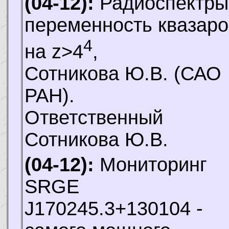
(04-12):
Радиоспектры
переменность квазаро
4
на z>4
,
Сотникова Ю.В.
(САО
РАН).
Ответственный
Сотникова Ю.В.
(04-12):
Мониторинг
SRGE
J170245.3+130104 -