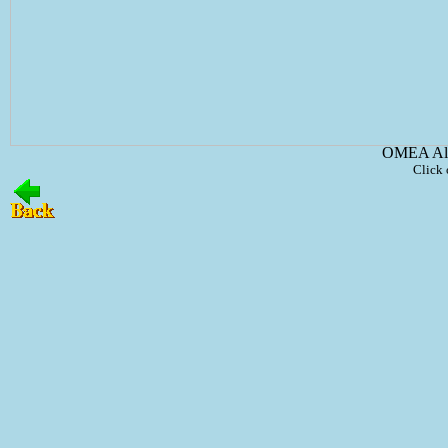
OMEA All
Click