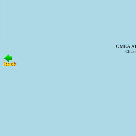
OMEA All
Click