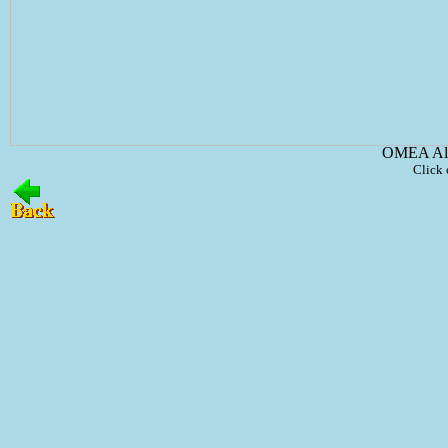
OMEA All
Click