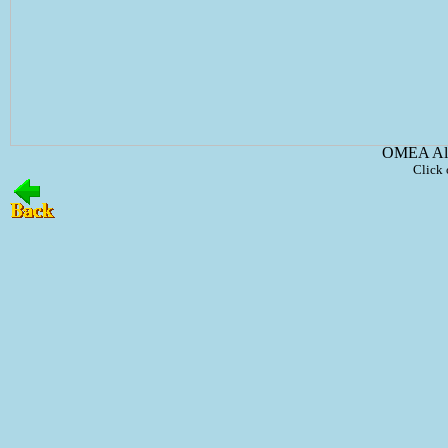
OMEA All
Click