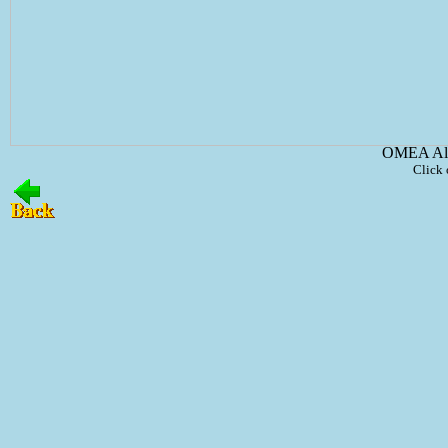
OMEA All
Click