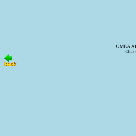
OMEA All
Click