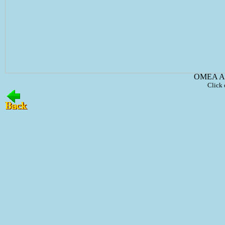
OMEA All
Click