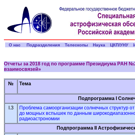
О нас
Подразделения
Телескопы
Наука
ЦКП/УНУ
И
Отчеты за 2018 год по программе Президиума РАН №
взаимосвязей»
№
Тема
Подпрограмма I Солне
I.3
Проблема самоорганизации солнечных структур о
до мощных вспышек по данным широкодиапазонн
радиоастрономии
Подпрограмма II Астрофизичес