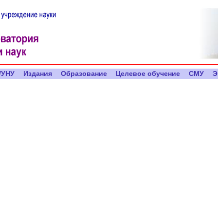
/УНУ
Издания
Образование
Целевое обучение
СМУ
Э