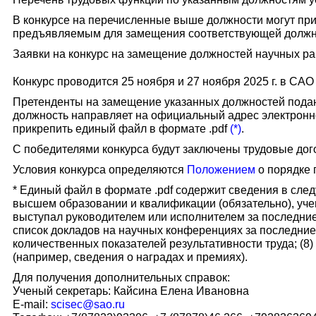
В конкурсе на перечисленные выше должности могут пр
предъявляемым для замещения соответствующей должн
Заявки на конкурс на замещение должностей научных раб
Конкурс проводится 25 ноября и 27 ноября 2025 г. в САО
Претенденты на замещение указанных должностей под
должность направляет на официальный адрес электронно
прикрепить единый файл в формате .pdf
(*)
.
С победителями конкурса будут заключены трудовые дог
Условия конкурса определяются
Положением
о порядке 
* Единый файл в формате .pdf содержит сведения в сле
высшем образовании и квалификации (обязательно), учен
выступал руководителем или исполнителем за последние 5
список докладов на научных конференциях за последние 5
количественных показателей результативности труда; (8
(например, сведения о наградах и премиях).
Для получения дополнительных справок:
Ученый секретарь: Кайсина Елена Ивановна
E-mail:
scisec@sao.ru