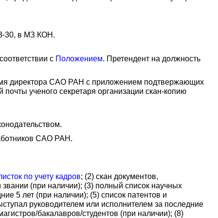
3-30, в МЗ КОН.
соответствии с
Положением
. Претендент на должность
 имя директора САО РАН с приложением подтвержающих
й почты ученого секретаря организации скан-копию
конодательством.
аботников САО РАН.
исток по учету кадров
; (2) скан документов,
звании (при наличии); (3) полный список научных
е 5 лет (при наличии); (5) список патентов и
 выступал руководителем или исполнителем за последние
магистров/бакалавров/студентов (при наличии); (8)