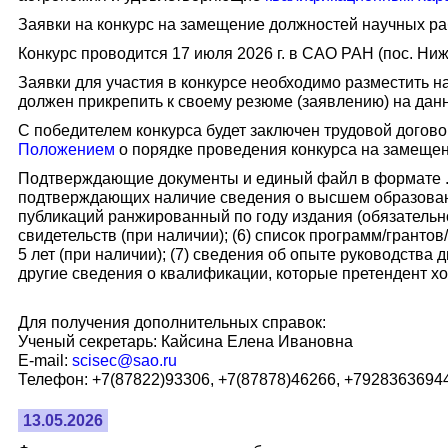
Заявки на конкурс на замещение должностей научных раб
Конкурс проводится 17 июля 2026 г. в САО РАН (пос. Ниж
Заявки для участия в конкурсе необходимо разместить н
должен прикрепить к своему резюме (заявлению) на дан
С победителем конкурса будет заключен трудовой догово
Положением
о порядке проведения конкурса на замеще
Подтверждающие документы и единый файл в формате .pdf
подтверждающих наличие сведения о высшем образовании
публикаций ранжированный по году издания (обязательно!
свидетельств (при наличии); (6) список программ/грант
5 лет (при наличии); (7) сведения об опыте руководства
другие сведения о квалификации, которые претендент хо
Для получения дополнительных справок:
Ученый секретарь: Кайсина Елена Ивановна
E-mail:
scisec@sao.ru
Телефон: +7(87822)93306, +7(87878)46266, +7928363694
13.05.2026