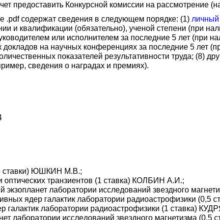
чет предоставить Конкурсной комиссии на рассмотрение (н
 .pdf содержат сведения в следующем порядке: (1)
личный 
 и квалификации (обязательно), ученой степени (при налич
уководителем или исполнителем за последние 5 лет (при на
к докладов на научных конференциях за последние 5 лет (при
личественных показателей результативности труда; (8) дру
ример, сведения о наградах и премиях).
4
5 ставки) ЮШКИН М.В.;
 оптических транзиентов (1 ставка) КОЛБИН А.И.;
ий экзопланет лаборатории исследований звездного магнети
ктивных ядер галактик лаборатории радиоастрофизики (0,5 
дер галактик лаборатории радиоастрофизики (1 ставка) КУД
анет лаборатории исследований звездного магнетизма (0,5 