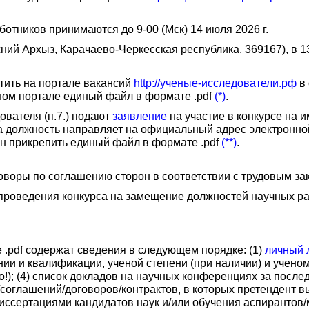
отников принимаются до 9-00 (Мск) 14 июля 2026 г.
ний Архыз, Карачаево-Черкесская республика, 369167), в 1
стить на портале вакансий
http://ученые-исследователи.рф
в 
ном портале единый файл в формате .pdf
(*)
.
вателя (п.7.) подают
заявление
на участие в конкурсе на
на должность направляет на официальный адрес электронно
н прикрепить единый файл в формате .pdf
(**)
.
оворы по соглашению сторон в соответствии с трудовым за
проведения конкурса на замещение должностей научных р
.pdf содержат сведения в следующем порядке: (1)
личный л
 и квалификации, ученой степени (при наличии) и ученом 
); (4) список докладов на научных конференциях за последни
ов/соглашений/договоров/контрактов, в которых претендент
 диссертациями кандидатов наук и/или обучения аспирантов/