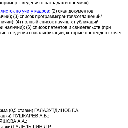
апример, сведения о наградах и премиях).
листок по учету кадров
; (2) скан документов,
ии); (3) список программ/грантов/соглашений/
личии); (4) полный список научных публикаций
 наличии); (6) список патентов и свидетельств (при
гие сведения о квалификации, которые претендент хочет
зма (0,5 ставки) ГАЛАЗУТДИНОВ Г.А.;
ставки) ПУШКАРЕВ А.Б.;
РЯШОВА А.А.;
ставки) ГАДЕЛЬШИН Д.Р.;