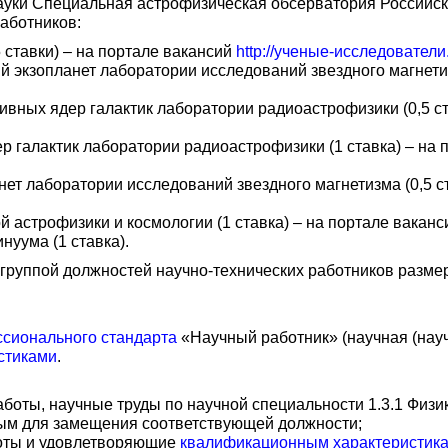
ки Специальная астрофизическая обсерватория Российской
аботников:
 ставки) – на портале вакансий
http://ученые-исследовател
й экзопланет лаборатории исследований звездного магнетиз
тивных ядер галактик лаборатории радиоастрофизики (0,5 с
ер галактик лаборатории радиоастрофизики (1 ставка) – на
нет лаборатории исследований звездного магнетизма (0,5 с
й астрофизики и космологии (1 ставка) – на портале вакан
нуума (1 ставка).
группой должностей научно-технических работников размер
сионального стандарта
«Научный работник» (научная (науч
стиками
.
работы, научные труды по научной специальности 1.3.1 Физ
ым для замещения соответствующей должности;
боты и удовлетворяющие
квалификационным характеристик