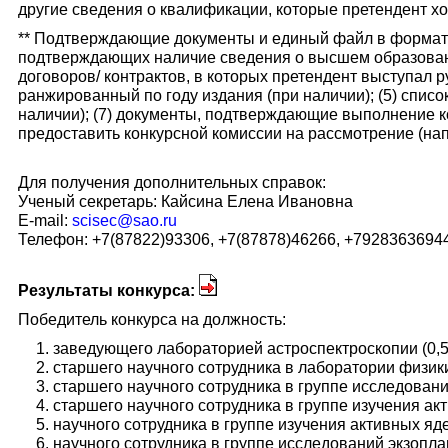
другие сведения о квалификации, которые претендент хо
** Подтверждающие документы и единый файл в формате
подтверждающих наличие сведения о высшем образовании
договоров/ контрактов, в которых претендент выступал р
ранжированный по году издания (при наличии); (5) списо
наличии); (7) документы, подтверждающие выполнение ко
предоставить конкурсной комиссии на рассмотрение (нап
Для получения дополнительных справок:
Ученый секретарь: Кайсина Елена Ивановна
E-mail:
scisec@sao.ru
Телефон: +7(87822)93306, +7(87878)46266, +7928363694
Результаты конкурса:
Победитель конкурса на должность:
заведующего лабораторией астроспектроскопии (0,
старшего научного сотрудника в лаборатории физики
старшего научного сотрудника в группе исследован
старшего научного сотрудника в группе изучения а
научного сотрудника в группе изучения активных я
научного сотрудника в группе исследований экзопл