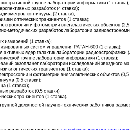
нистративной группе лаборатории информатики (1 ставка);
рспективных разработок (4 ставки);
диометров континуума (2 ставки);
зики оптических транзиентов (1 ставка);
ектроскопии и фотометрии внегалактических объектов (2,5 
тно-методических разработок лаборатории радиоастрономи
х измерений (1 ставка);
изированных систем управления РАТАН-600 (1 ставка);
 активных ядер галактик лаборатории радиоастрофизики (2
ической группе лаборатории информатики (1 ставка);
ваний экзопланет лаборатории исследований звездного магн
зики оптических транзиентов (1 ставка);
ктроскопии и фотометрии внегалактических объектов (0,5 
уума (0,5 ставки);
а (1 ставка);
х разработок (0,5 ставки);
еских транзиентов (1 ставка).
группой должностей научно-технических работников разме
становлен в соответствии с
квалификационными характери