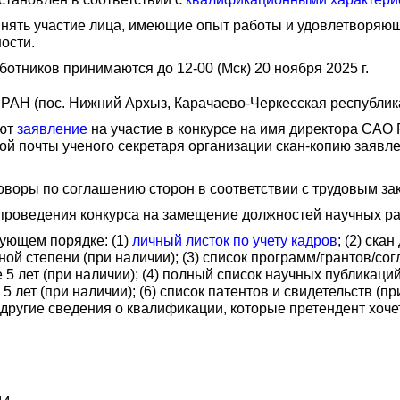
инять участие лица, имеющие опыт работы и удовлетворя
ости.
отников принимаются до 12-00 (Мск) 20 ноября 2025 г.
 РАН (пос. Нижний Архыз, Карачаево-Черкесская республика,
ают
заявление
на участие в конкурсе на имя директора САО 
й почты ученого секретаря организации скан-копию заявл
оворы по соглашению сторон в соответствии с трудовым за
проведения конкурса на замещение должностей научных р
дующем порядке: (1)
личный листок по учету кадров
; (2) ск
ой степени (при наличии); (3) список программ/грантов/сог
 лет (при наличии); (4) полный список научных публикаций
 лет (при наличии); (6) список патентов и свидетельств (
) другие сведения о квалификации, которые претендент хоч