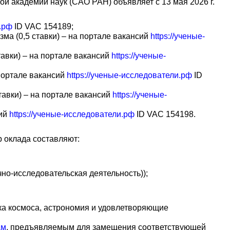
 академии наук (САО РАН) объявляет с 13 мая 2026 г.
и.рф
ID VAC 154189;
ма (0,5 ставки) – на портале вакансий
https://ученые-
тавки) – на портале вакансий
https://ученые-
 портале вакансий
https://ученые-исследователи.рф
ID
тавки) – на портале вакансий
https://ученые-
сий
https://ученые-исследователи.рф
ID VAC 154198.
 оклада составляют:
но-исследовательская деятельность));
ика космоса, астрономия и удовлетворяющие
ам
, предъявляемым для замещения соответствующей