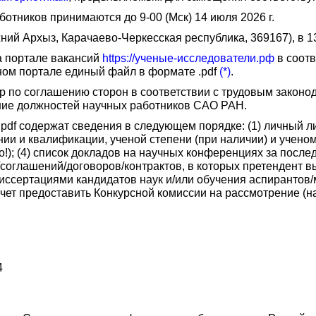
отников принимаются до 9-00 (Мск) 14 июля 2026 г.
ний Архыз, Карачаево-Черкесская республика, 369167), в 1
а портале вакансий
https://ученые-исследователи.рф
в соотв
ном портале единый файл в формате .pdf
(*)
.
р по соглашению сторон в соответствии с трудовым законо
ние должностей научных работников САО РАН.
 содержат сведения в следующем порядке: (1) личный лист
 и квалификации, ученой степени (при наличии) и ученом 
); (4) список докладов на научных конференциях за последни
ов/соглашений/договоров/контрактов, в которых претендент
 диссертациями кандидатов наук и/или обучения аспирантов/
чет предоставить Конкурсной комиссии на рассмотрение (н
4