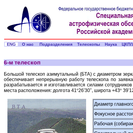
ENG
О нас
Подразделения
Телескопы
Наука
ЦКП/
6-м телескоп
Большой телескоп азимутальный (БТА) с диаметром зер
обеспечивает непрерывную работу телескопа по заявк
разрабатывается и изготавливается силами сотрудников
o
o
места расположения: долгота 41
26'30", широта +43
39'1
Диаметр главног
Фокусное рассто
Рабочая (собира