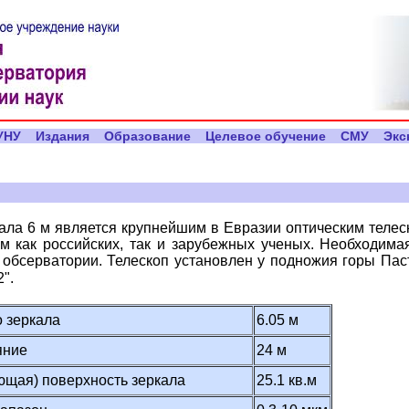
УНУ
Издания
Образование
Целевое обучение
СМУ
Экс
кала 6 м является крупнейшим в Евразии оптическим теле
ам как российских, так и зарубежных ученых. Необходим
 обсерватории. Телескоп установлен у подножия горы Па
2".
о зеркала
6.05 м
яние
24 м
ющая) поверхность зеркала
25.1 кв.м