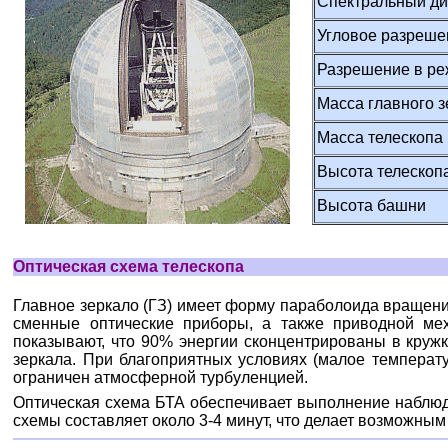
Спектральный д
Угловое разреше
Разрешение в ре
Масса главного 
Масса телескопа
Высота телескоп
Высота башни
Оптическая схема телескопа
Главное зеркало (ГЗ) имеет форму параболоида вращения
сменные оптические приборы, а также приводной мех
показывают, что 90% энергии сконцентрированы в круж
зеркала. При благоприятных условиях (малое температ
ограничен атмосферной турбуленцией.
Оптическая схема БТА обеспечивает выполнение наблюден
схемы составляет около 3-4 минут, что делает возможны