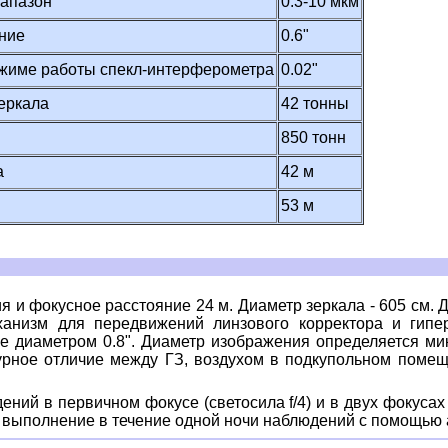
иапазон
0.3-10 мкм
ние
0.6"
жиме работы спекл-интерферометра
0.02"
зеркала
42 тонны
850 тонн
а
42 м
53 м
 и фокусное расстояние 24 м. Диаметр зеркала - 605 см. Д
анизм для передвижений линзового корректора и гипер
ке диаметром 0.8". Диаметр изображения определяется м
урное отличие между ГЗ, воздухом в подкупольном поме
ий в первичном фокусе (светосила f/4) и в двух фокусах 
м выполнение в течение одной ночи наблюдений с помощью 