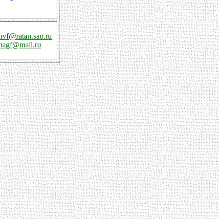
mvf@ratan.sao.ru
magf@mail.ru