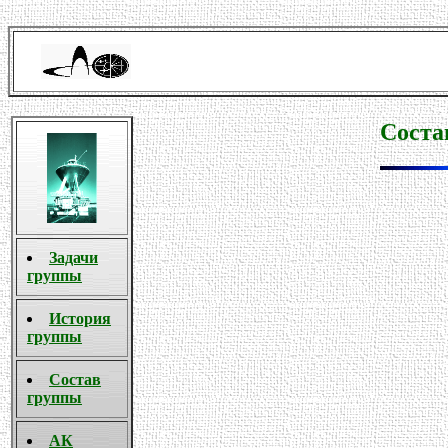
Соста
Задачи
группы
История
группы
Cостав
группы
АК