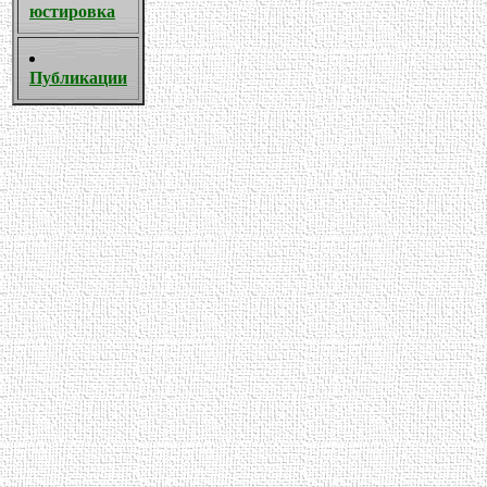
юстировка
Публикации