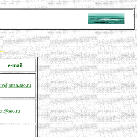
e-mail
iv@ratan.sao.ru
len@sao.ru
-