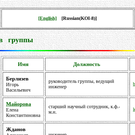
[English]
[Russian(KOI-8)]
в группы
Имя
Должность
Берлизев
руководитель группы, ведущий
b
Игорь
инженер
Васильевич
Майорова
старший научный сотрудник, к.ф.-
Елена
м.н.
Константиновна
Жданов
инженер