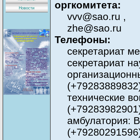
оргкомитета:
Новости
vvv@sao.ru ,
zhe@sao.ru
Телефоны:
секретариат ме
секретариат на
организационн
(+79283889832
технические в
(+79283982901
амбулатория: 
(+79280291596