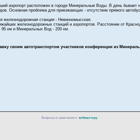
ший аэропорт расположен в городе Минеральные Воды. В день бывает н
одов. Основная проблема для приезжающих - отсутствие прямого автоб
.
я железнодорожная станция - Невинномысская.
ижайших железнодорожных станций и аэропортов. Расстояние от Краснод
 - 95 км и Минеральных Вод - 200 км.
тавку своим автотранспортом участников конференции из Минераль
Вопросы и замечания к
вебмастеру