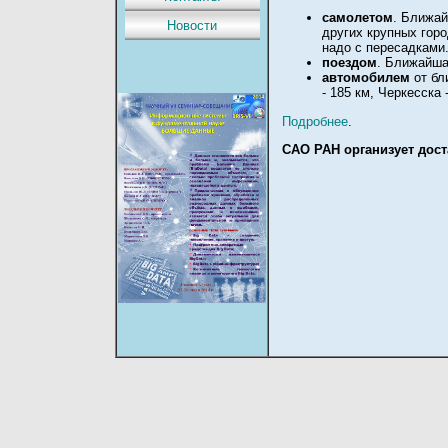
самолетом
. Ближай
Новости
других крупных гор
надо с пересадками
поездом
. Ближайша
автомобилем
от бл
- 185 км, Черкесска
Подробнее
.
САО РАН организует дос