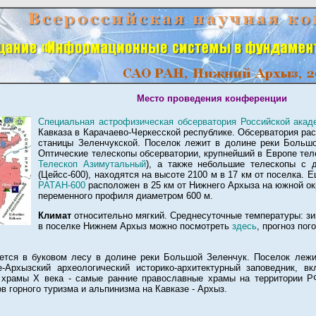
Место проведения конференции
Специальная астрофизическая обсерватория Российской акад
Кавказа в Карачаево-Черкесской республике. Обсерватория рас
станицы Зеленчукской. Поселок лежит в долине реки Больш
Оптические телескопы обсерватории, крупнейший в Европе тел
Телескоп Азимутальный
), а также небольшие телескопы с 
(Цейсс-600), находятся на высоте 2100 м в 17 км от поселка.
РАТАН-600
расположен в 25 км от Нижнего Архыза на южной ок
переменного профиля диаметром 600 м.
Климат
относительно мягкий. Среднесуточные температуры: зи
в поселке Нижнем Архыз можно посмотреть
здесь
, прогноз по
ется в буковом лесу в долине реки Большой Зеленчук. Поселок лежи
-Архызский археологический историко-архитектурный заповедник, в
 храмы Х века - самые ранние православные храмы на территории Р
в горного туризма и альпинизма на Кавказе - Архыз.