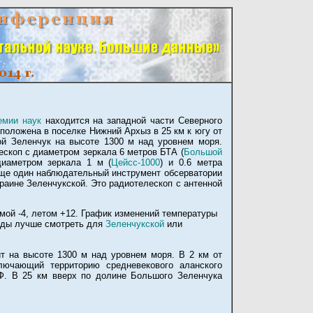
емии наук
находится на западной части Северного
положена в поселке Нижний Архыз в 25 км к югу от
ой Зеленчук на высоте 1300 м над уровнем моря.
ескоп с диаметром зеркала 6 метров БТА (
Большой
диаметром зеркала 1 м (
Цейсс-1000
) и 0.6 метра
 Еще один наблюдательный инструмент обсерватории
раине Зеленчукской. Это радиотелескоп с антенной
мой -4, летом +12. График изменений температуры
годы лучше смотреть для
Зеленчукской
или
т на высоте 1300 м над уровнем моря. В 2 км от
ключающий территорию средневекового аланского
Ф. В 25 км вверх по долине Большого Зеленчука