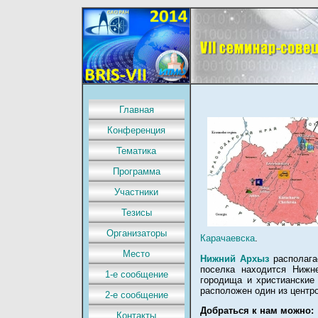
Главная
Конференция
Тематика
Программа
Участники
Тезисы
Организаторы
Карачаевска
.
Место
Нижний Архыз
располага
поселка находится Нижне
1-е сообщение
городища и христианские
расположен один из центро
2-е сообщение
Добраться к нам можно:
Контакты