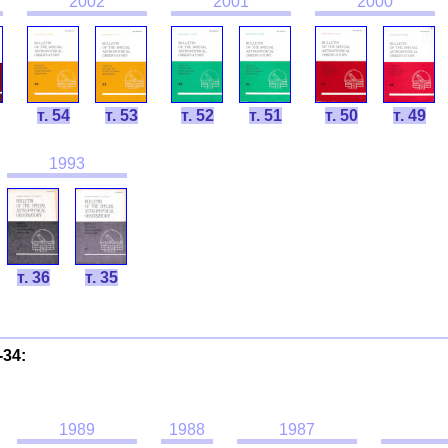
2002
2001
2000
т. 54
т. 53
т. 52
т. 51
т. 50
т. 49
1993
т. 36
т. 35
-34:
1989
1988
1987