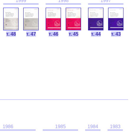
1999
1998
1997
т. 48
т. 47
т. 46
т. 45
т. 44
т. 43
1986
1985
1984
1983