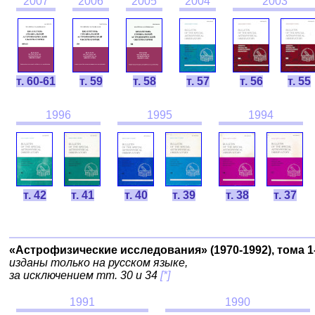
2007
2006
2005
2004
2003
т. 60-61
т. 59
т. 58
т. 57
т. 56
т. 55
1996
1995
1994
т. 42
т. 41
т. 40
т. 39
т. 38
т. 37
«Астрофизические исследования» (1970-1992), тома 1
изданы только на русском языке,
за исключением тт. 30 и 34
[*]
1991
1990