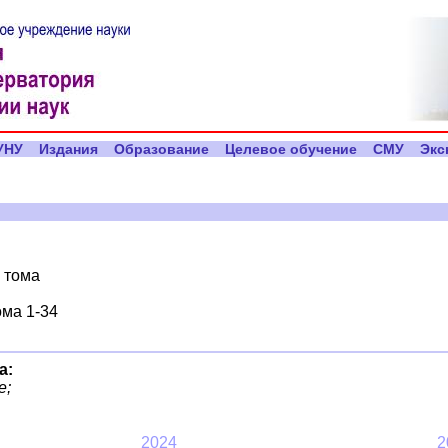
УНУ
Издания
Образование
Целевое обучение
СМУ
Экс
2 тома
ома 1-34
а:
е;
2024
2