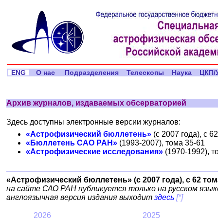
ENG
О нас
Подразделения
Телескопы
Наука
ЦКП/
Архив журналов, издаваемых обсерваторией
Здесь доступны электронные версии журналов:
«Астрофизический бюллетень»
(с 2007 года), с 6
«Бюллетень САО РАН»
(1993-2007), тома 35-61
«Астрофизические исследования»
(1970-1992), т
«Астрофизический бюллетень» (с 2007 года), с 62 том
на сайте САО РАН публикуется только на русском язык
англоязычная версия издания выходит
здесь
[*]
2026
2025