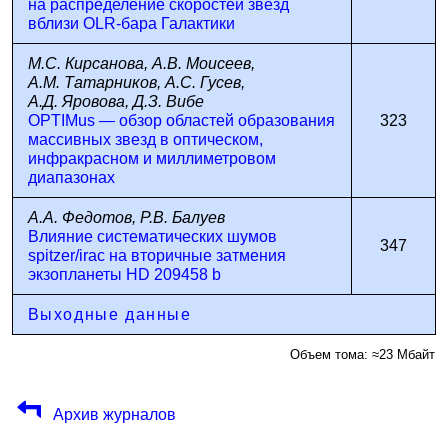
на распределение скоростей звезд
вблизи OLR-бара Галактики
М.С. Кирсанова, А.В. Моисеев,
А.М. Татарников, А.С. Гусев,
А.Д. Яровова, Д.З. Вибе
OPTIMus — обзор областей образования
323
массивных звезд в оптическом,
инфракрасном и миллиметровом
диапазонах
А.А. Федотов, Р.В. Балуев
Влияние систематических шумов
347
spitzer/irac на вторичные затмения
экзопланеты HD 209458 b
Выходные данные
Объем тома: ≈23 Мбайт
Архив журналов