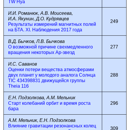
TW Hya
И.И. Романюк, А.В. Моисеева,
И.А. Якунин, Д.О. Кудрявцев
249
Результаты измерений магнитных полей
на БТА. XI. Наблюдения 2017 года
В.Д. Бычков, Л.В. Бычкова
О возможной причине свехмедленного
277
вращения некоторых Аp-звезд
И.С. Саванов
Оценки потери вещества атмосферами
двух планет у молодого аналога Солнца
288
TIC 434398831 движущейся группы
Theia 116
Е.Н. Подзолкова, А.М. Мельник
Старт колебаний орбит и время роста
296
бара
А.М. Мельник, Е.Н. Подзолкова
Влияние гравитации резонансных колец
309