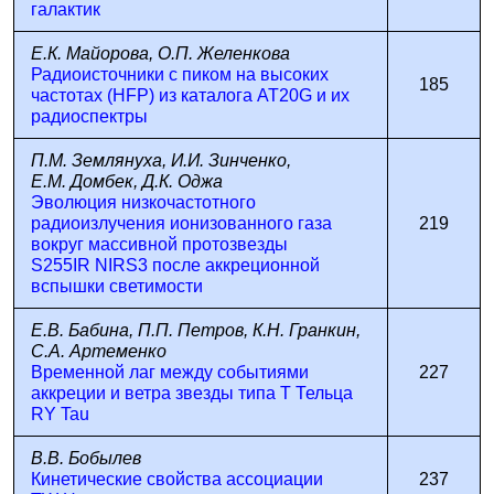
галактик
Е.К. Майорова, О.П. Желенкова
Радиоисточники с пиком на высоких
185
частотах (HFP) из каталога AT20G и их
радиоспектры
П.М. Землянуха, И.И. Зинченко,
Е.М. Домбек, Д.К. Оджа
Эволюция низкочастотного
радиоизлучения ионизованного газа
219
вокруг массивной протозвезды
S255IR NIRS3 после аккреционной
вспышки светимости
Е.В. Бабина, П.П. Петров, К.Н. Гранкин,
С.А. Артеменко
Временной лаг между событиями
227
аккреции и ветра звезды типа Т Тельца
RY Tau
В.В. Бобылев
Кинетические свойства ассоциации
237