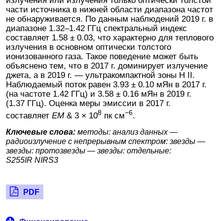
излучения или излучения только оптически толстой
части источника в нижней области диапазона частот
не обнаруживается. По данным наблюдений 2019 г. в
диапазоне 1.32–1.42 ГГц спектральный индекс
составляет 1.58 ± 0.03, что характерно для теплового
излучения в основном оптически толстого
ионизованного газа. Такое поведение может быть
объяснено тем, что в 2017 г. доминирует излучение
джета, а в 2019 г. — ультракомпактной зоны H II.
Наблюдаемый поток равен 3.93 ± 0.10 мЯн в 2017 г.
(на частоте 1.42 ГГц) и 3.58 ± 0.16 мЯн в 2019 г.
(1.37 ГГц). Оценка меры эмиссии в 2017 г.
8
−6
составляет
EM
& 3 × 10
пк см
.
Ключевые слова:
методы: анализ данных —
радиоизлучение с непрерывным спектром: звезды —
звезды: протозвезды — звезды: отдельные:
S255IR NIRS3
PDF