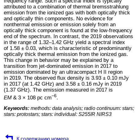
frequency range. Such a spectral index is typically
attributed to a combination of thermal bremsstrahlung
emission from the ionized gas with both optically thick
and optically thin components. No evidence for
nonthermal emission or emission solely from an
optically thick component is found at the low-frequency
end of the spectrum. In contrast, the 2019 observations
in the range of 1.32–1.42 GHz yield a spectral index
of 1.58 ± 0.03, which is characteristic of predominantly
optically thick thermal emission from the ionized gas.
This change in behavior may be explained by a
transition from jet-dominated emission in 2017 to
emission dominated by an ultracompact H II region
in 2019. The observed flux density is 3.93 ± 0.10 mJy
in 2017 (at 1.42 GHz) and 3.58 ± 0.16 mJy in 2019
(1.37 GHz). The emission measured in 2017 is
−6
EM
& 3 × 108 pc cm
.
Keywords:
methods: data analysis; radio continuum: stars;
stars: protostars; stars: individual: S255IR NIRS3
К содержанию номера