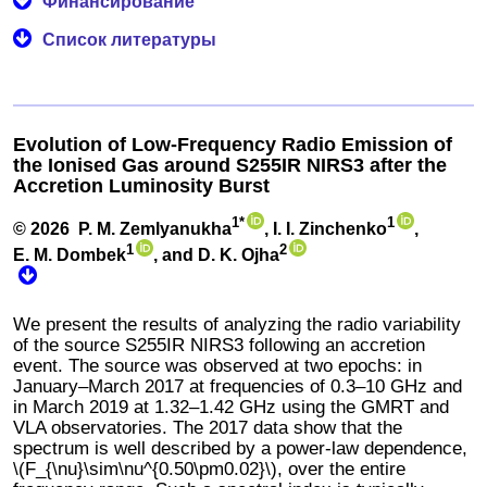
Финансирование
Список литературы
Evolution of Low-Frequency Radio Emission of
the Ionised Gas around S255IR NIRS3 after the
Accretion Luminosity Burst
1*
1
© 2026
P. M. Zemlyanukha
, I. I. Zinchenko
,
1
2
E. M. Dombek
, and D. K. Ojha
We present the results of analyzing the radio variability
of the source S255IR NIRS3 following an accretion
event. The source was observed at two epochs: in
January–March 2017 at frequencies of 0.3–10 GHz and
in March 2019 at 1.32–1.42 GHz using the GMRT and
VLA observatories. The 2017 data show that the
spectrum is well described by a power-law dependence,
\(F_{\nu}\sim\nu^{0.50\pm0.02}\), over the entire