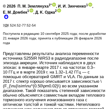
1*
1
© 2026
П. М. Землянуха
, И. И. Зинченко
,
1
2
Е. М. Домбек
, Д. K. Оджа
УДК 524.52-77:52-54
Поступила в редакцию 10 сентября 2025 года; после доработки
21 января 2026 года; принята к публикации 26 февраля 2026
года
Представлены результаты анализа переменности
источника S255IR NIRS3 в радиодиапазоне после
эпизода аккреции. Источник наблюдался в двух
эпохах: в январе–марте 2017 г. на частотах 0.3–
10 ГГц и в марте 2019 г. на 1.32–1.42 ГГц — с
помощью обсерваторий GMRT и VLA. По данным за
2017 г. спектр хорошо описывается зависимостью \
(F_{\nu}\sim\nu^{0.50\pm0.02}\) во всем указанном
диапазоне. Такой показатель степенной зависимости
обычно объясняется совместным вкладом теплового
тормозного излучения ионизованного газа с
оптически толстой и тонкой частями. Нетеплового