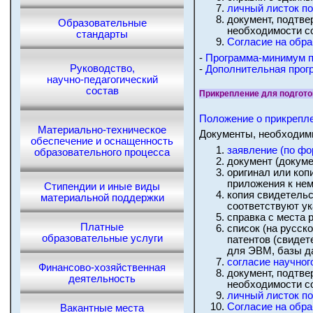
личный листок по
документ, подтве
Образовательные
необходимости с
стандарты
Согласие на обр
-
Программа-минимум по
Руководство,
-
Дополнительная прог
научно-педагогический
состав
Прикрепление для подгото
Положение о прикрепле
Материально-техническое
Документы, необходим
обеспечение и оснащенность
заявление (по фо
образовательного процесса
документ (докум
оригинал или коп
приложения к нем
Стипендии и иные виды
копия свидетельс
материальной поддержки
соответствуют у
справка с места 
Платные
список (на русск
образовательные услуги
патентов (свидет
для ЭВМ, базы д
согласие научног
Финансово-хозяйственная
документ, подтве
деятельность
необходимости с
личный листок по
Согласие на обр
Вакантные места