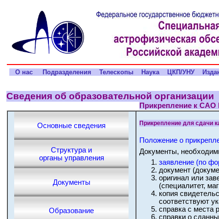
О нас
Подразделения
Телескопы
Наука
ЦКП/УНУ
Изда
Сведения об образовательной организации
Прикрепление к САО
Прикрепление для сдачи к
Основные сведения
Положение о прикрепле
Структура и
Документы, необходимы
органы управления
заявление (по фо
документ (докум
оригинал или за
Документы
(специалитет, ма
копия свидетельс
соответствуют у
справка с места 
Образование
справки о сданны