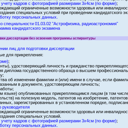
 учету кадров с фотографией размерами 3х4см (по форме)
;
рждающий ограниченные возможности здоровья или инвалидност
оздания специальных условий при проведении кандидатского эк
аботку персональных данных.
 специальности 01.03.02 "Астрофизика, радиоастрономия"
рамма кандидатского экзамена
вки диссертации без освоения программы аспирантуры
нии лиц для подготовки диссертации
ые для прикрепления:
рме)
;
енты), удостоверяющий личность и гражданство прикрепляющего
ия диплома государственного образца о высшем профессиональн
у;
тва об изменении фамилии и (или) имени в случае, если фамилия
казанным в документе, удостоверяющем личность;
работы;
ом языке) опубликованных прикрепляющимся лицом (в том числе
ельств) на полезную модель, патентов на изобретение, патент
анных, зарегистрированных в установленном порядке, подписан
о руководителя
рждающий ограниченные возможности здоровья или инвалидност
оздания специальных условий.
 учету кадров с фотографией размерами 3х4см (по форме)
;
аботку персональных данных.