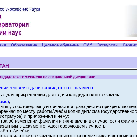
ния
Образование
Целевое обучение
СМУ
Экскурсии
Серви
 РАН
андидатского экзамена по специальной дисциплине
нии лиц для сдачи кандидатского экзамена
е для прикрепления для сдачи кандидатского экзамена:
рме)
;
енты), удостоверяющий личность и гражданство прикрепляющего
веренная по месту работы/учебы копия диплома государственно
гистратура) и приложения к нему;
тва об изменении фамилии и (или) имени в случае, если фамилия
казанным в документе, удостоверяющем личность;
работы/учебы;
х кандидатских экзаменах по иностранному языку и истории и ф