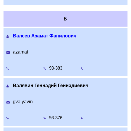
В
Валеев Азамат Фанилович
azamat
93-383
Валявин Геннадий Геннадиевич
gvalyavin
93-376