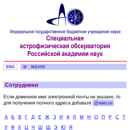
ENG
МЕНЮ
Сотрудники
Если доменное имя электронной почты не указано, то
для получения полного адреса добавьте
@sao.ru
А
Б
В
Г
Д
Е
Ж
З
И
К
Л
М
Н
О
П
Р
С
Т
У
Ф
Х
Ц
Ч
Ш
Щ
Э
Ю
Я