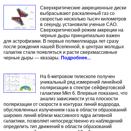
Сверхкритические аккреционные диски
выбрасывают раскаленный газ со
скоростью несколько тысяч километров
в секунду, установили ученые САО.
Сверхкритический режим аккреции на
черные дыры принципиально важен
для астрофизики. В первые полмиллиарда лет сразу
после рождения нашей Вселенной, в центрах молодых
галактик стали появляться и расти сверхмассивные
черные дыры — квазары.
Подробнее...
На 6-метровом телескопе получен
уникальный ряд измерений линейной
поляризации в спектре сейфертовской
галактики Mkn 6. Впервые показано, что
анализ зависимости угла плоскости
поляризации от скорости в контурах линий водорода,
обусловленных излучением газа в области образований
широких линий вблизи массивного ядра активной
галактики, позволяет непосредственно из наблюдений
определить тип движений в области образований