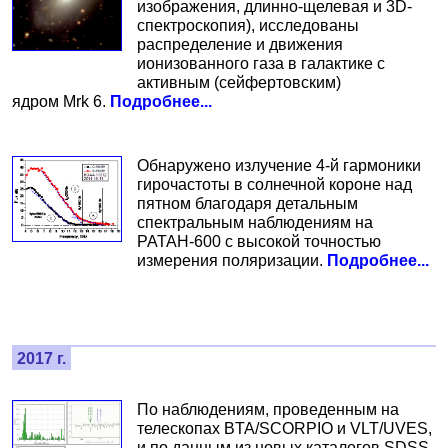
изображения, длинно-щелевая и 3D-
спектроскопия), исследованы
распределение и движения
ионизованного газа в галактике с
активным (сейфертовским)
ядром Mrk 6.
Подробнее...
Обнаружено излучение 4-й гармоники
гирочастоты в солнечной короне над
пятном благодаря детальным
спектральным наблюдениям на
РАТАН-600 с высокой точностью
измерения поляризации.
Подробнее...
2017 г.
По наблюдениям, проведенным на
телескопах BTA/SCORPIO и VLT/UVES,
и по данным из новых каталогов SDSS-