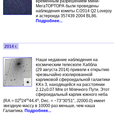
временным разрешением Мини-
МегаТОРТОРА были проведены
наблюдения кометы C/2014 Q2 Lovejoy
и астероида 357439 2004 BL86.
Подробнее...
2014 г.
Наши недавние наблюдения на
космическим телескопе Хаббла
(29 августа 2014) привели к открытию
чрезвычайно изолированной
карликовой сфероидальной галактики
KKs 3, находящейся на расстоянии
2.12±0.07 Мпк от Млечного Пути. Этот
сфероидальный карлик южного неба
h
m
s
(RA = 02
24
44.4
, Dec. = −73°30′51″, J2000.0) имеет
звездную массу в 10000 раз меньше, чем наша
Галактика.
Подробнее...