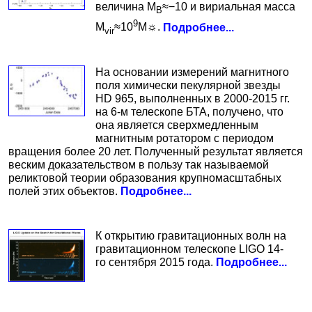
величина M
≈−10 и вириальная масса
B
9
M
≈10
M☼.
Подробнее...
vir
На основании измерений магнитного
поля химически пекулярной звезды
HD 965, выполненных в 2000-2015 гг.
на 6-м телескопе БТА, получено, что
она является сверхмедленным
магнитным ротатором с периодом
вращения более 20 лет. Полученный результат является
веским доказательством в пользу так называемой
реликтовой теории образования крупномасштабных
полей этих объектов.
Подробнее...
К открытию гравитационных волн на
гравитационном телескопе LIGO 14-
го сентября 2015 года.
Подробнее...