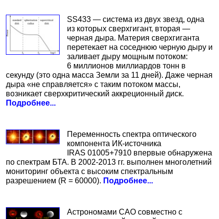
SS433 — система из двух звезд, одна
из которых сверхгигант, вторая —
черная дыра. Материя сверхгиганта
перетекает на соседнюю черную дыру и
заливает дыру мощным потоком:
6 миллионов миллиардов тонн в
секунду (это одна масса Земли за 11 дней). Даже черная
дыра «не справляется» с таким потоком массы,
возникает сверхкритический аккреционный диск.
Подробнее...
Переменность спектра оптического
компонента ИК-источника
IRAS 01005+7910 впервые обнаружена
по спектрам БТА. В 2002-2013 гг. выполнен многолетний
мониторинг объекта с высоким спектральным
разрешением (R = 60000).
Подробнее...
Астрономами САО совместно с