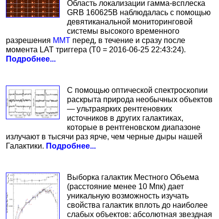
Область локализации гамма-всплеска
GRB 160625B наблюдалась с помощью
девятиканальной мониторинговой
системы высокого временного
разрешения
ММТ
перед, в течение и сразу после
момента LAT триггера (T0 = 2016-06-25 22:43:24).
Подробнее...
С помощью оптической спектроскопии
раскрыта природа необычных объектов
— ультраярких рентгеновких
источников в других галактиках,
которые в рентгеновском диапазоне
излучают в тысячи раз ярче, чем черные дыры нашей
Галактики.
Подробнее...
Выборка галактик Местного Объема
(расстояние менее 10 Мпк) дает
уникальную возможность изучать
свойства галактик вплоть до наиболее
слабых объектов: абсолютная звездная