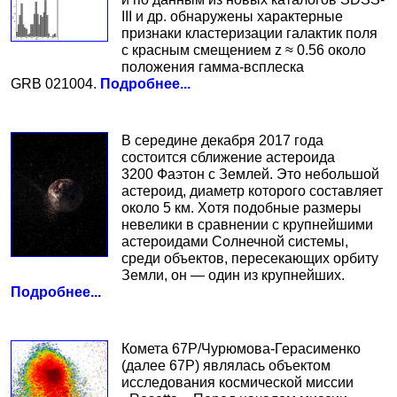
III и др. обнаружены характерные
признаки кластеризации галактик поля
с красным смещением z ≈ 0.56 около
положения гамма-всплескa
GRB 021004.
Подробнее...
В середине декабря 2017 года
состоится сближение астероида
3200 Фаэтон с Землей. Это небольшой
астероид, диаметр которого составляет
около 5 км. Хотя подобные размеры
невелики в сравнении с крупнейшими
астероидами Солнечной системы,
среди объектов, пересекающих орбиту
Земли, он — один из крупнейших.
Подробнее...
Комета 67P/Чурюмова-Герасименко
(далее 67P) являлась объектом
исследования космической миссии